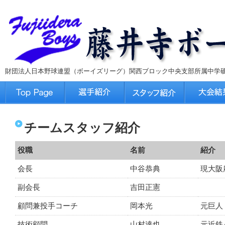
財団法人日本野球連盟（ボーイズリーグ）関西ブロック中央支部所属中学
チームスタッフ紹介
役職
名前
紹介
会長
中谷恭典
現大阪
副会長
吉田正憲
顧問兼投手コーチ
岡本光
元巨人
技術顧問
山村達也
元近鉄