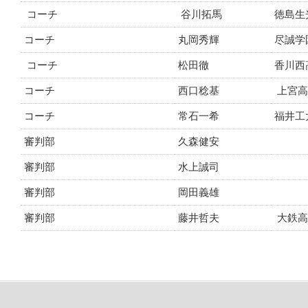
コーチ
谷川拓馬
徳島生
コーチ
丸岡秀輝
尽誠学
コーチ
松田徹
香川西
コーチ
西口稔基
上宮高
コーチ
常石一希
福井工
審判部
久森健安
審判部
水上誠司
審判部
岡田義雄
審判部
藤井哲夫
大鉄高