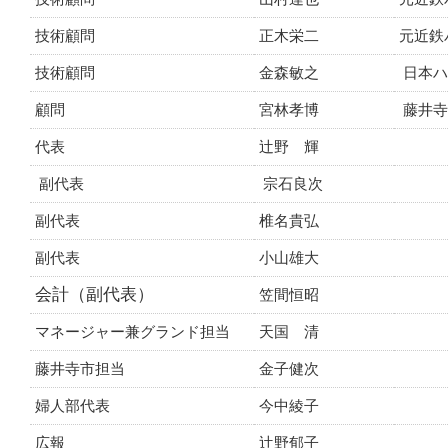
技術顧問
正木栄二
元近鉄
技術顧問
金森敏之
日本ハ
顧問
宮林孝博
藤井寺
代表
辻野 輝
副代表
宗石良次
副代表
椎名貴弘
副代表
小山雄大
会計（副代表）
笠間恒昭
マネージャー兼グランド担当
天国 清
藤井寺市担当
金子健次
婦人部代表
今中綾子
広報
辻野郁子