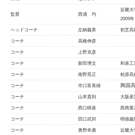
近畿大
監督
西浦 均
2009
ヘッドコーチ
左納義章
初芝高
コーチ
高橋伸彦
コーチ
上野克彦
コーチ
新田博文
和泉工
コーチ
南野晃正
柏原高
興国
コーチ
市口富美雄
コーチ
山本貴則
大阪産
コーチ
西口晴基
西商業
コーチ
田口武邦
明徳義
コーチ
奥野幸廣
近畿大